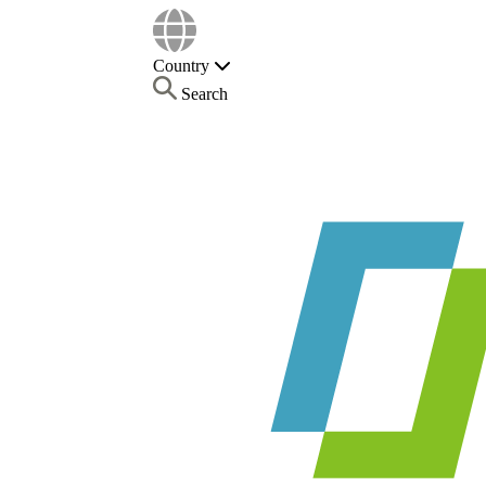
Country
Search