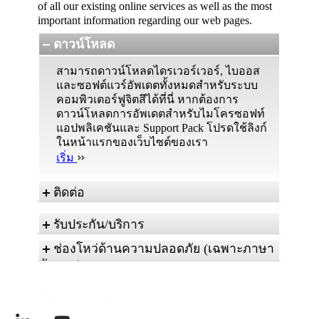
of all our existing online services as well as the most
important information regarding our web pages.
ดาวน์โหลด
สามารถดาวน์โหลดไดรเวอร์เวอร์, ไบออส
และซอฟต์แวร์อัพเดตทั้งหมดสำหรับระบบ
คอมพิวเตอร์ฟูจิตสึได้ที่นี่ หากต้องการ
ดาวน์โหลดการอัพเดตสำหรับไมโครซอฟท์
แอปพลิเคชันและ Support Pack โปรดใช้ลิงก์
ในหน้าแรกของเว็บไซต์ของเรา
เริ่ม
ติดต่อ
These are the different possibilities to contact us
รับประกัน/บริการ
in case of any service issues and technical
ช่องโหว่ด้านความปลอดภัย (เฉพาะภาษา
inquiries.
รับประกัน
อังกฤษ)
แบบฟอร์มการติดต่อ
สำหรับคำถามเกี่ยวกับเงื่อนไขการรับ
ผู้ให้บริการของคุณ
Imprint
Privacy
The Fsas Technologies PSIRT is the entity,
Data protection notice according to Art. 13 GDPR
Terms of Use
Reporting
ประกันที่ตกลงกันในโครงการพิเศษโปรด
Portal for Whistleblower
Contact
responsible for product-specific IT security. It
ปรึกษาเจ้าของสัญญานั้น ๆ
เริ่ม
addresses all known threats, vulnerabilities and