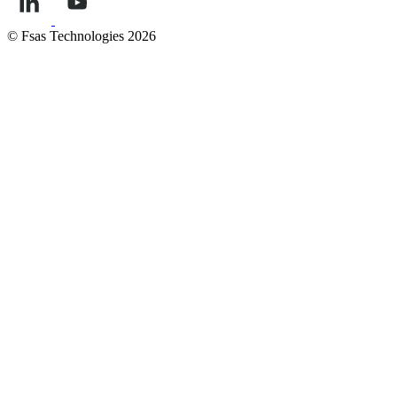
เริ่ม
other security issues, usually in the form of
Security Advisories and Security Notices, in its
© Fsas Technologies 2026
dedicated PRODUCT SECURITY section.
เริ่ม