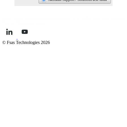
Imprint
Privacy
Data protection notice according to Art. 13 GDPR
Terms of Use
Reporting
Portal for Whistleblower
Contact
© Fsas Technologies 2026