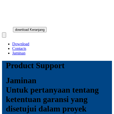
download Keranjang
Open main menu
Download
Contacts
Jaminan
Product Support
Jaminan
Untuk pertanyaan tentang
ketentuan garansi yang
disetujui dalam proyek