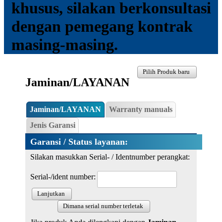
khusus, silakan berkonsultasi
dengan pemegang kontrak
masing-masing.
Pilih Produk baru
Jaminan/LAYANAN
Jaminan/LAYANAN
Warranty manuals
Jenis Garansi
Garansi / Status layanan:
Silakan masukkan Serial- / Identnumber perangkat:
Serial-/ident number:
Lanjutkan
Dimana serial number terletak