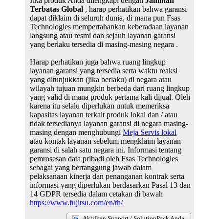
Jika produk Anda dilengkapi dengan
Jaminan
Terbatas Global
, harap perhatikan bahwa garansi
dapat diklaim di seluruh dunia, di mana pun Fsas
Technologies mempertahankan keberadaan layanan
langsung atau resmi dan sejauh layanan garansi
yang berlaku tersedia di masing-masing negara .
Harap perhatikan juga bahwa ruang lingkup
layanan garansi yang tersedia serta waktu reaksi
yang ditunjukkan (jika berlaku) di negara atau
wilayah tujuan mungkin berbeda dari ruang lingkup
yang valid di mana produk pertama kali dijual. Oleh
karena itu selalu diperlukan untuk memeriksa
kapasitas layanan terkait produk lokal dan / atau
tidak tersedianya layanan garansi di negara masing-
masing dengan menghubungi
Meja Servis lokal
atau kontak layanan sebelum mengklaim layanan
garansi di salah satu negara ini. Informasi tentang
pemrosesan data pribadi oleh Fsas Technologies
sebagai yang bertanggung jawab dalam
pelaksanaan kinerja dan penanganan kontrak serta
informasi yang diperlukan berdasarkan Pasal 13 dan
14 GDPR tersedia dalam cetakan di bawah
https://www.fujitsu.com/en/th/
Aktifkan Support / SolutionPack Anda