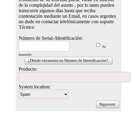
de la complejidad del asunto , por lo tanto pueden
transcurrir algunos días hasta que reciba
contestación mediante un Email, en casos urgentes
no dude en contactar telefónicamente con soporte
Técnico
Número de Serial-/Identificación:
No
disponible
¿Dónde encuentro en Número de Identificación?
Producto:
System location:
Siguiente
Privacy
Data protection notice according to Art. 13 GDPR
Terms of Use
Reporting Portal
for Whistleblower
Contact